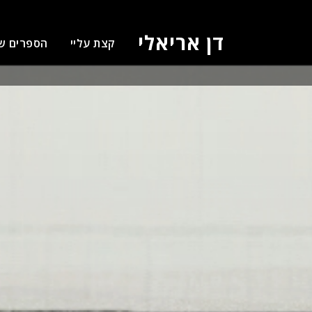
דן אריאלי
קצת עליי
הספרים ש